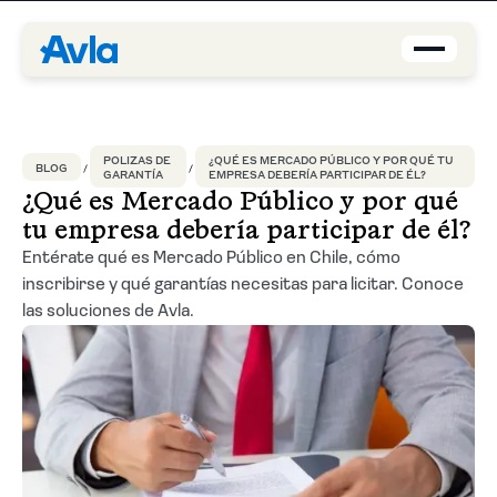
Coberturas
POLIZAS DE
¿QUÉ ES MERCADO PÚBLICO Y POR QUÉ TU
BLOG
GARANTÍA
EMPRESA DEBERÍA PARTICIPAR DE ÉL?
Brokers
¿Qué es Mercado Público y por qué
tu empresa debería participar de él?
Asegurados
Entérate qué es Mercado Público en Chile, cómo
inscribirse y qué garantías necesitas para licitar. Conoce
Quiénes Somos
las soluciones de Avla.
Centro de Ayuda
Blog
ES-CL