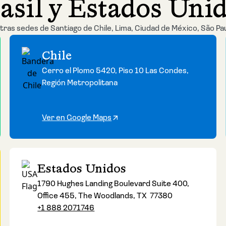
asil y Estados Uni
tras sedes de Santiago de Chile, Lima, Ciudad de México, São Pa
Chile
Cerro el Plomo 5420, Piso 10 Las Condes,
Región Metropolitana
Ver en Google Maps
Estados Unidos
1790 Hughes Landing Boulevard Suite 400,
Office 455, The Woodlands, TX 77380
+1 888 2071746