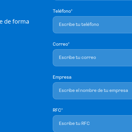
Teléfono*
le de forma
Correo*
Empresa
RFC*