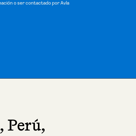
mación o ser contactado por Avla
, Perú,