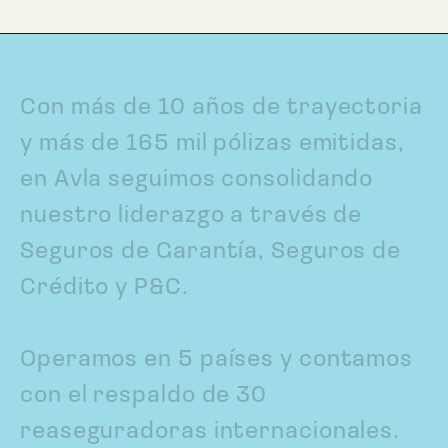
C
o
n
m
á
s
d
e
1
0
a
ñ
o
s
d
e
t
r
a
y
e
c
t
o
r
i
a
y
m
á
s
d
e
1
6
5
m
i
l
p
ó
l
i
z
a
s
e
m
i
t
i
d
a
s
,
e
n
A
v
l
a
s
e
g
u
i
m
o
s
c
o
n
s
o
l
i
d
a
n
d
o
n
u
e
s
t
r
o
l
i
d
e
r
a
z
g
o
a
t
r
a
v
é
s
d
e
S
e
g
u
r
o
s
d
e
G
a
r
a
n
t
í
a
,
S
e
g
u
r
o
s
d
e
C
r
é
d
i
t
o
y
P
&
C
.
O
p
e
r
a
m
o
s
e
n
5
p
a
í
s
e
s
y
c
o
n
t
a
m
o
s
c
o
n
e
l
r
e
s
p
a
l
d
o
d
e
3
0
r
e
a
s
e
g
u
r
a
d
o
r
a
s
i
n
t
e
r
n
a
c
i
o
n
a
l
e
s
.