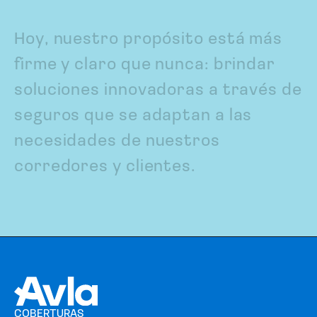
H
o
y
,
n
u
e
s
t
r
o
p
r
o
p
ó
s
i
t
o
e
s
t
á
m
á
s
f
i
r
m
e
y
c
l
a
r
o
q
u
e
n
u
n
c
a
:
b
r
i
n
d
a
r
s
o
l
u
c
i
o
n
e
s
i
n
n
o
v
a
d
o
r
a
s
a
t
r
a
v
é
s
d
e
s
e
g
u
r
o
s
q
u
e
s
e
a
d
a
p
t
a
n
a
l
a
s
n
e
c
e
s
i
d
a
d
e
s
d
e
n
u
e
s
t
r
o
s
c
o
r
r
e
d
o
r
e
s
y
c
l
i
e
n
t
e
s
.
COBERTURAS