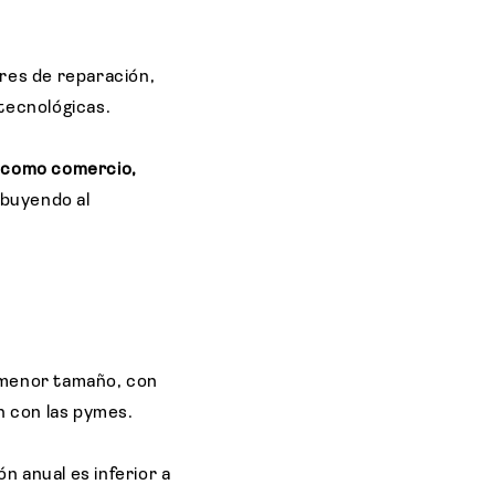
eres de reparación,
 tecnológicas.
 como comercio,
ibuyendo al
e menor tamaño, con
n con las pymes.
ón anual es inferior a