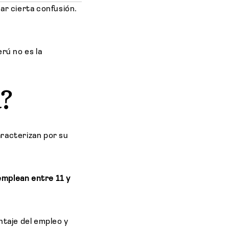
r cierta confusión.
rú no es la
?
aracterizan por su
mplean entre 11 y
taje del empleo y