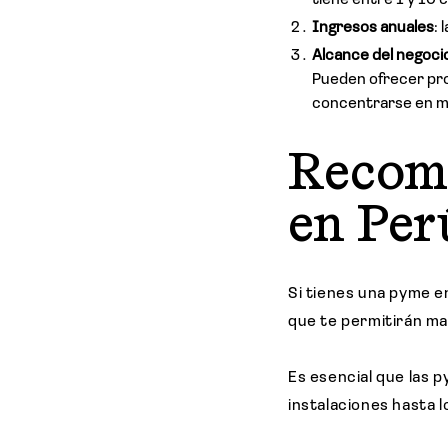
tiene entre 1 y 10
Ingresos anuales
:
Alcance del negoci
Pueden ofrecer prod
concentrarse en me
Recom
en Per
Si tienes una pyme e
que te permitirán ma
Es esencial que las 
instalaciones hasta l