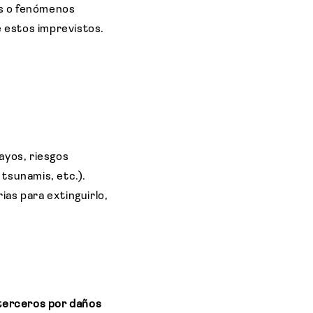
os o fenómenos
 estos imprevistos.
ayos, riesgos
tsunamis, etc.).
ias para extinguirlo,
terceros por daños