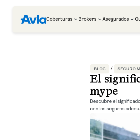
Coberturas
Brokers
Asegurados
Q
BLOG
SEGURO M
El signif
mype
Descubre el significad
con los seguros adecu