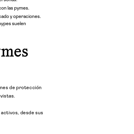
personas.
con las pymes.
cado y operaciones.
 mypes suelen
ymes
ones de protección
evistas.
 activos, desde sus