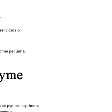
s.
ervicios o
nomía peruana,
pyme
las pymes. La primera