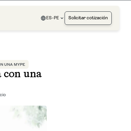
ES-PE
Solicitar cotización
ON UNA MYPE
a con una
cio