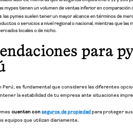
 colaboradores, mientras que la segunda emplea entre 11 y 100 
 las mypes tienen un volumen de ventas inferior en comparación 
o
: las pymes suelen tener un mayor alcance en términos de mer
uctos o servicios a nivel regional o nacional, mientras que las
rcados locales o de nicho.
endaciones para p
ú
n Perú, es fundamental que consideres las diferentes opci
ntener la estabilidad de tu empresa ante situaciones impr
pymes
cuenten con
seguros de propiedad
para proteger sus
os equipos que utilizan diariamente.