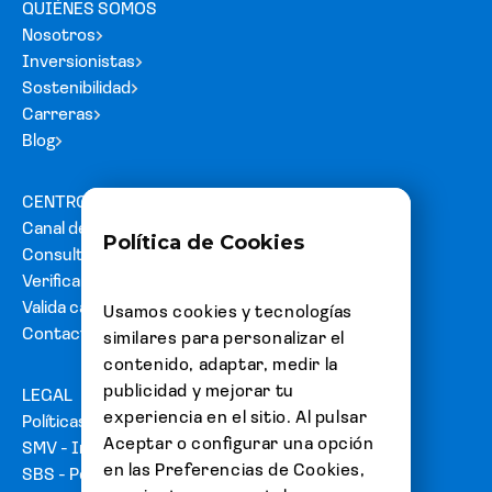
QUIÉNES SOMOS
Nosotros
Inversionistas
Sostenibilidad
Carreras
Blog
CENTRO DE AYUDA
Canal de denuncias
Política de Cookies
Consultas y reclamos
Verifica tu carta fianza
Valida cartas de acreditación
Usamos cookies y tecnologías
Contacto
similares para personalizar el
contenido, adaptar, medir la
publicidad y mejorar tu
LEGAL
experiencia en el sitio. Al pulsar
Políticas
Aceptar o configurar una opción
SMV - Información del emisor
en las Preferencias de Cookies,
SBS - Portal de usuarios