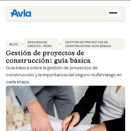
Coberturas
SEGUROS DE
GESTIÓN DE PROYECTOS DE
BLOG
CREDITO - PERU
CONSTRUCCIÓN: GUÍA BÁSICA
Brokers
Gestión de proyectos de
construcción: guía básica
Asegurados
Guía básica sobre la gestión de proyectos de
construcción y la importancia del seguro multirriesgo en
Quiénes Somos
cada etapa.
Centro de Ayuda
Blog
ES-PE