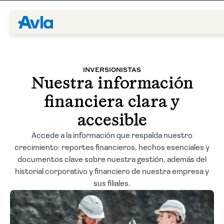
Coberturas
INVERSIONISTAS
Nuestra información
Corretores
financiera clara y
Segurados
accesible
Accede a la información que respalda nuestro
Quem Somos
crecimiento: reportes financieros, hechos esenciales y
documentos clave sobre nuestra gestión, además del
Centro de Ayuda
historial corporativo y financiero de nuestra empresa y
sus filiales.
Blog
PT-BR