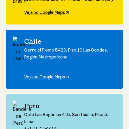
Veja no Google Maps
Chile
Cerro el Plomo 5420, Piso 10 Las Condes,
Región Metropolitana
Veja no Google Maps
Perú
Calle Las Begonias 415, San Isidro, Piso 3,
Lima
+51 01 7154400