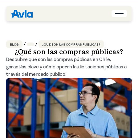
Coberturas
BLOG
¿QUÉ SON LAS COMPRAS PÚBLICAS?
Brokers
¿Qué son las compras públicas?
Descubre qué son las compras públicas en Chile,
garantías clave y cómo operan las licitaciones públicas a
Asegurados
través del mercado público.
Quiénes Somos
Centro de Ayuda
Blog
ES-CL