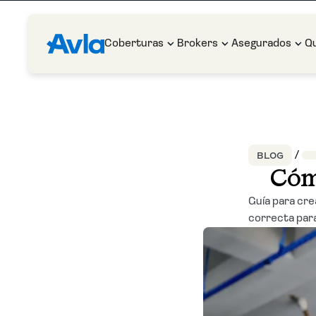
Coberturas
Brokers
Asegurados
Q
BLOG
Cóm
Guía para cre
correcta para