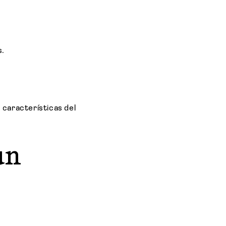
s.
 características del
un