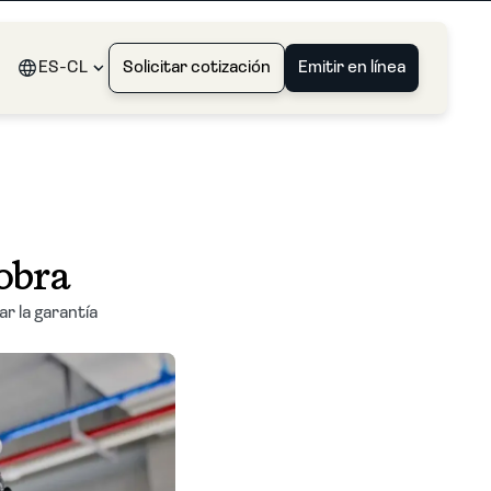
ES-CL
Solicitar cotización
Emitir en línea
obra
r la garantía