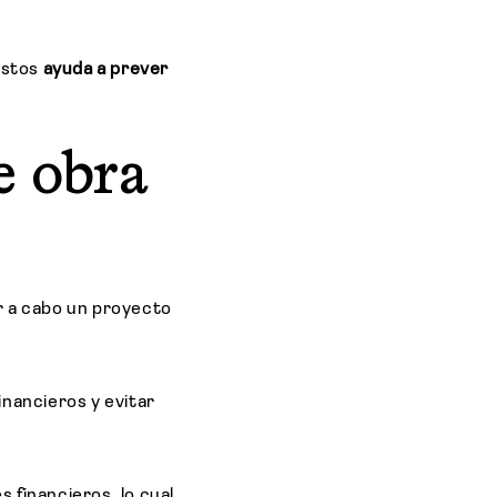
costos
ayuda a prever
e obra
ar a cabo un proyecto
inancieros y evitar
 financieros, lo cual