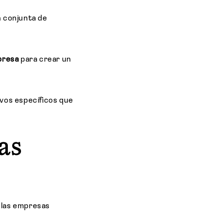
n conjunta de
presa
para crear un
ivos específicos que
as
e las empresas