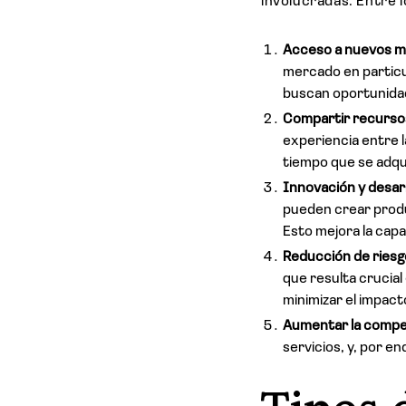
involucradas. Entre 
Acceso a nuevos 
mercado en particul
buscan oportunida
Compartir recurso
experiencia entre l
tiempo que se adq
Innovación y desar
pueden crear produ
Esto mejora la cap
Reducción de riesg
que resulta crucial
minimizar el impac
Aumentar la compet
servicios, y, por e