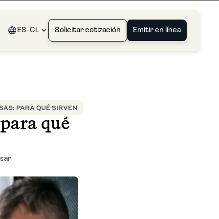
ES-CL
Solicitar cotización
Emitir en línea
AS: PARA QUÉ SIRVEN
 para qué
lsar