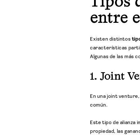
Tipos 
entre 
Existen distintos
tip
características part
Algunas de las más 
1. Joint V
En una joint ventur
común.
Este tipo de alianza 
propiedad, las gananc