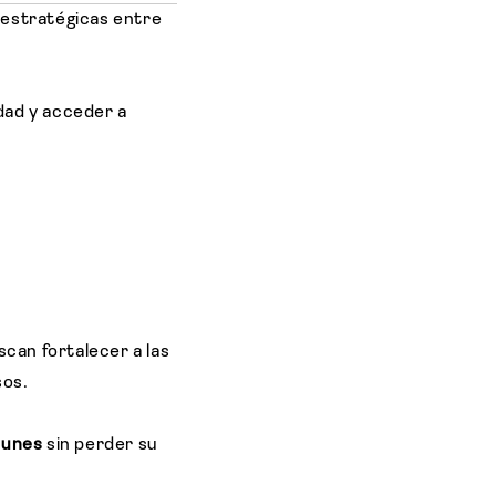
s estratégicas entre
dad y acceder a
can fortalecer a las
sos.
munes
sin perder su