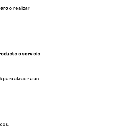
jero
o realizar
roducto o servicio
as
para atraer a un
icos.