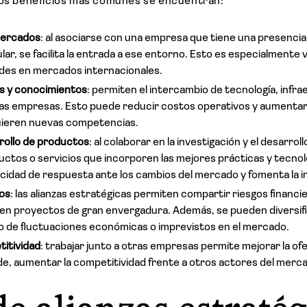
los beneficios más comunes se encuentran:
mercados
: al asociarse con una empresa que tiene una presencia
ar, se facilita la entrada a ese entorno. Esto es especialmente 
des en mercados internacionales.
s y conocimientos
: permiten el intercambio de tecnología, infr
as empresas. Esto puede reducir costos operativos y aumentar l
uieren nuevas competencias.
rollo de productos
: al colaborar en la investigación y el desarrol
ctos o servicios que incorporen las mejores prácticas y tecnol
acidad de respuesta ante los cambios del mercado y fomenta la i
os
: las alianzas estratégicas permiten compartir riesgos financie
 en proyectos de gran envergadura. Además, se pueden diversifi
to de fluctuaciones económicas o imprevistos en el mercado.
itividad
: trabajar junto a otras empresas permite mejorar la of
nde, aumentar la competitividad frente a otros actores del merc